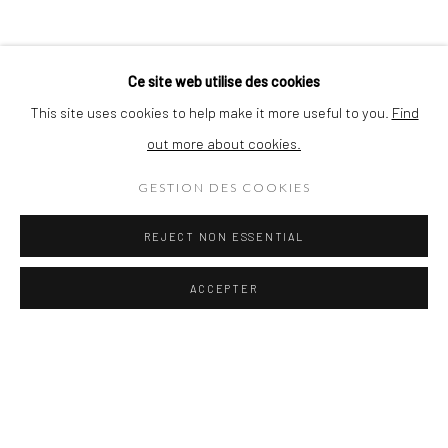
Ce site web utilise des cookies
S'INSCRIRE
This site uses cookies to help make it more useful to you.
Find
* denotes required fields
out more about cookies.
Nous nous engageons à protéger la confidentialité de vos renseignements
personnels. Les informations recueillies sont utilisées exclusivement dans le
GESTION DES COOKIES
cadre de l’envoi de notre infolettre et ne seront jamais partagées avec des tiers
sans votre consentement. Pour toute question ou demande concernant la
REJECT NON ESSENTIAL
gestion de vos données, veuillez nous contacter.
ACCEPTER
Privacy Policy
Cookie Policy
Gestion des cookies
©COPYRIGNT 2026 VALLÉE ART CONTEMPORAIN
SITE PAR ARTLOGIC