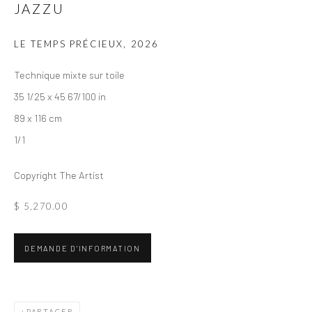
JAZZU
LE TEMPS PRÉCIEUX
,
2026
Technique mixte sur toile
35 1/25 x 45 67/100 in
89 x 116 cm
1/1
Copyright The Artist
$ 5,270.00
DEMANDE D'INFORMATION
JAZZU
ŒUVRES
BIOGRAPHIE
FRANCE
PARTAGER