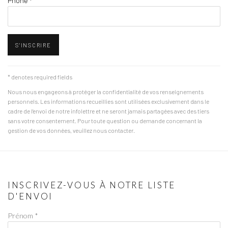
Phone *
S'INSCRIRE
* denotes required fields
Nous nous engageons à protéger la confidentialité de vos renseignements
personnels. Les informations recueillies sont utilisées exclusivement dans le
cadre de l’envoi de notre infolettre et ne seront jamais partagées avec des tiers
sans votre consentement. Pour toute question ou demande concernant la
gestion de vos données, veuillez nous contacter.
INSCRIVEZ-VOUS À NOTRE LISTE
D'ENVOI
Prénom *