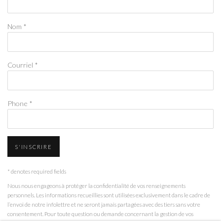
Nom *
Courriel *
Phone *
S'INSCRIRE
* denotes required fields
Nous nous engageons à protéger la confidentialité de vos renseignements
personnels. Les informations recueillies sont utilisées exclusivement dans le cadre de
l’envoi de notre infolettre et ne seront jamais partagées avec des tiers sans votre
consentement. Pour toute question ou demande concernant la gestion de vos